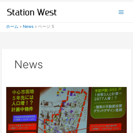
内
容
を
ス
ホーム
News
ページ 5
キ
ッ
プ
News
岐
阜
駅
周
辺
や
柳