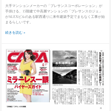
築
大手マンションメーカーの「プレサンスコーポレーション」が
手掛ける、15階建て中高層マンションの「プレサンスロジェ」
がALEXビルのある駅西通りに来年建築予定でまもなく工事が始
まるらしいです。
続きを読む »
岐
阜
を
紹
介
し
た
写
真
が
雑
誌