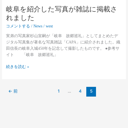
に
岐阜を紹介した写真が雑誌に掲載さ
掲
れました
載
さ
コメントする
/
News
/
west
れ
実弟の写真家杉山宣嗣が「岐阜 故郷巡礼」としてまとめたデ
ま
ジタル写真集が著名な写真雑誌「CAPA」に紹介されました。織
し
田信長の岐阜入城450年を記念して撮影したものです。 ●参考サ
た
イト 「岐阜 故郷巡礼」
続きを読む »
←
前
1
…
4
5