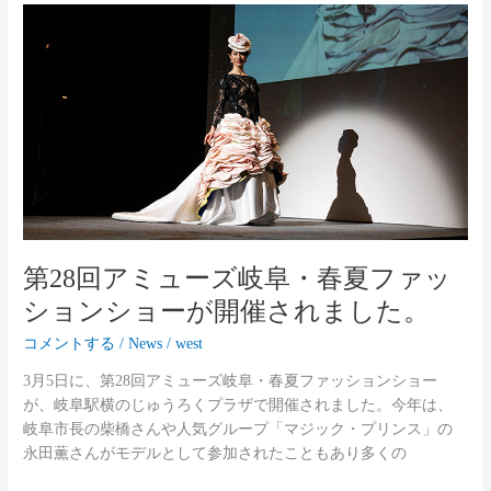
第
28
回
ア
ミ
ュ
ー
ズ
岐
阜・
春
第28回アミューズ岐阜・春夏ファッ
夏
フ
ションショーが開催されました。
ァ
コメントする
/
News
/
west
ッ
シ
3月5日に、第28回アミューズ岐阜・春夏ファッションショー
ョ
が、岐阜駅横のじゅうろくプラザで開催されました。今年は、
ン
岐阜市長の柴橋さんや人気グループ「マジック・プリンス」の
シ
永田薫さんがモデルとして参加されたこともあり多くの
ョ