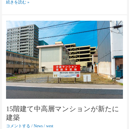
ー
続きを読む »
が
開
催
15
さ
階
れ
建
ま
て
し
中
た。
高
層
マ
ン
シ
ョ
ン
が
新
15階建て中高層マンションが新たに
た
建築
に
建
コメントする
/
News
/
west