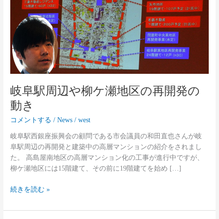
ケ
瀬
地
区
の
再
開
発
岐阜駅周辺や柳ケ瀬地区の再開発の
の
動
動き
き
コメントする
/
News
/
west
岐阜駅西銀座振興会の顧問である市会議員の和田直也さんが岐
阜駅周辺の再開発と建築中の高層マンションの紹介をされまし
た。 高島屋南地区の高層マンション化の工事が進行中ですが、
柳ケ瀬地区には15階建て、その前に19階建てを始め […]
続きを読む »