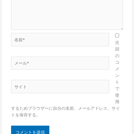
名
前
次
*
回
の
メ
コ
ー
メ
ル
ン
*
ト
サ
で
イ
使
ト
用
するためブラウザーに自分の名前、メールアドレス、サイ
トを保存する。