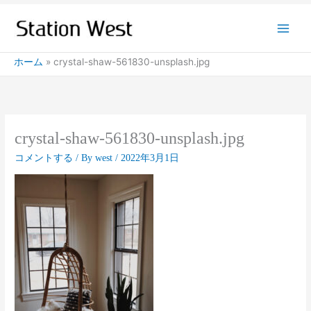
内
容
を
ス
ホーム
crystal-shaw-561830-unsplash.jpg
キ
ッ
プ
crystal-shaw-561830-unsplash.jpg
コメントする
/ By
west
/
2022年3月1日