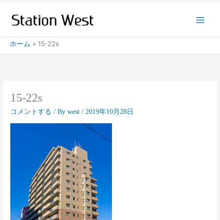
内
容
を
ス
ホーム
15-22s
キ
ッ
プ
15-22s
コメントする
/ By
west
/
2019年10月28日