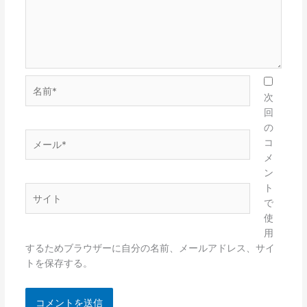
名
前
次
*
回
の
メ
コ
ー
メ
ル
ン
*
ト
サ
で
イ
使
ト
用
するためブラウザーに自分の名前、メールアドレス、サイ
トを保存する。