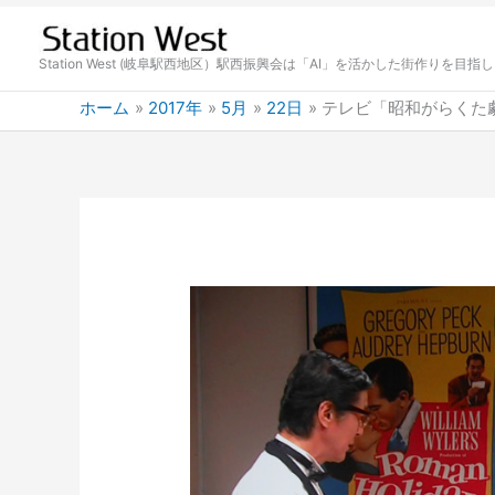
内
容
を
Station West (岐阜駅西地区）駅西振興会は「AI」を活かした街作りを目指
ス
ホーム
2017年
5月
22日
テレビ「昭和がらくた
キ
ッ
プ