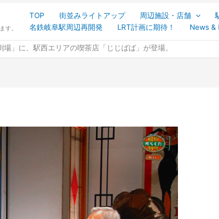
TOP
街並みライトアップ
周辺施設・店舗
名鉄岐阜駅周辺再開発
LRT計画に期待！
News & 
します。
劇場」に、駅西エリアの喫茶店「じじばば」が登場。