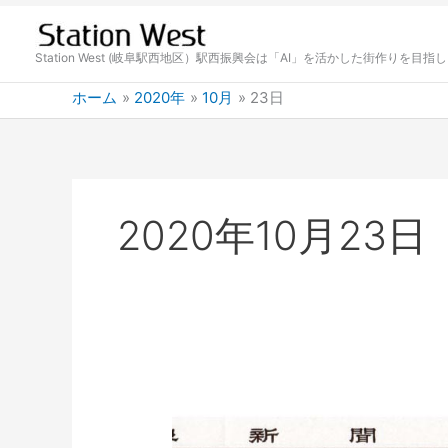
内
容
を
Station West (岐阜駅西地区）駅西振興会は「AI」を活かした街作りを目指
ス
ホーム
2020年
10月
23日
キ
ッ
プ
2020年10月23日
寄
贈
さ