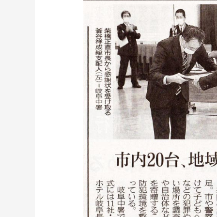
れ
た
防
犯
カ
メ
ラ
関
連
で
新
聞
掲
載