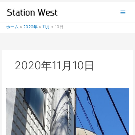
内
容
を
ス
ホーム
2020年
11月
10日
キ
ッ
プ
2020年11月10日
LED
街
路
灯
を
追
加