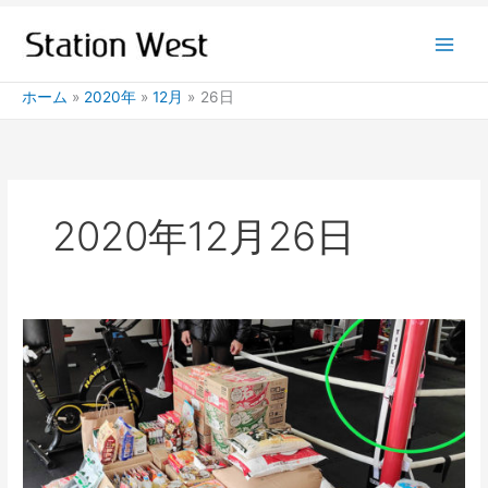
内
容
を
ス
ホーム
2020年
12月
26日
キ
ッ
プ
2020年12月26日
第
2
回
Food
Drive
が
開