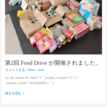
催
さ
れ
ま
し
た。
第2回 Food Drive が開催されました。
コメントする
/
News
/
west
[et_pb_section fb_built=”1″ _builder_version=”4.7.3″
_module_preset=”default&#82 […]
続きを読む »