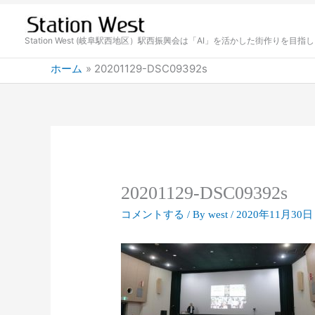
内
容
を
Station West (岐阜駅西地区）駅西振興会は「AI」を活かした街作りを目指
ス
ホーム
20201129-DSC09392s
キ
ッ
プ
20201129-DSC09392s
コメントする
/ By
west
/
2020年11月30日