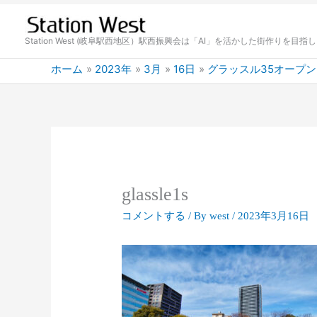
内
容
を
Station West (岐阜駅西地区）駅西振興会は「AI」を活かした街作りを目指
ス
ホーム
2023年
3月
16日
グラッスル35オープン
キ
ッ
プ
glassle1s
コメントする
/ By
west
/
2023年3月16日