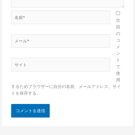
名
前
次
*
回
の
メ
コ
ー
メ
ル
ン
*
ト
サ
で
イ
使
ト
用
するためブラウザーに自分の名前、メールアドレス、サイ
トを保存する。