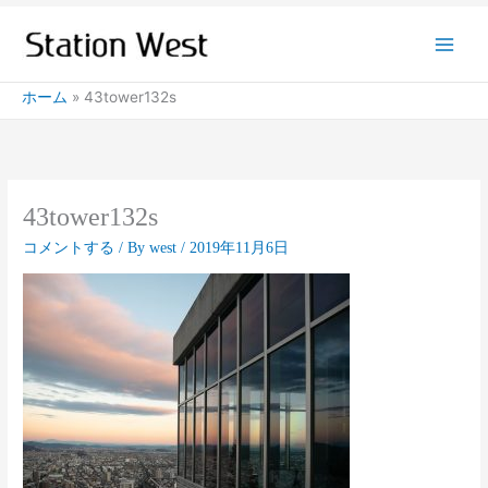
内
容
を
ス
ホーム
43tower132s
キ
ッ
プ
43tower132s
コメントする
/ By
west
/
2019年11月6日