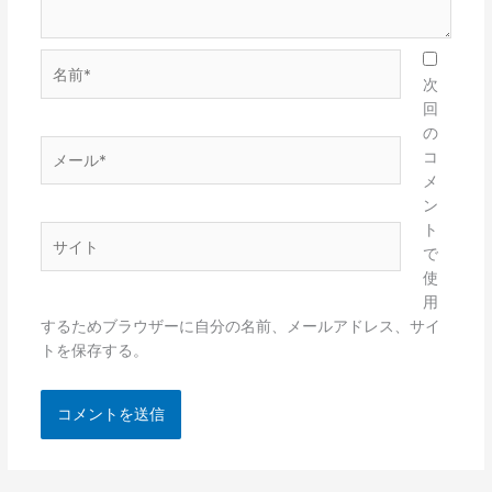
名
前
次
*
回
の
メ
コ
ー
メ
ル
ン
*
ト
サ
で
イ
使
ト
用
するためブラウザーに自分の名前、メールアドレス、サイ
トを保存する。