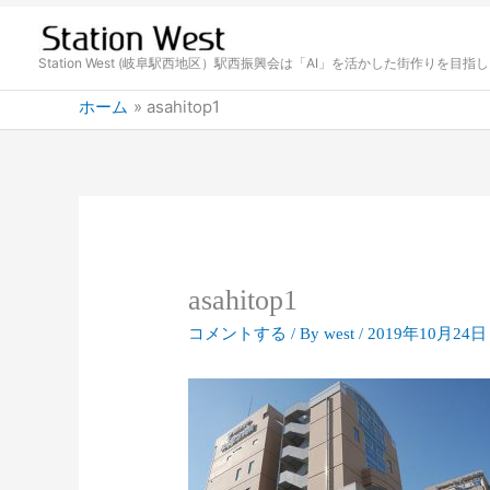
内
容
を
Station West (岐阜駅西地区）駅西振興会は「AI」を活かした街作りを目指
ス
ホーム
asahitop1
キ
ッ
プ
asahitop1
コメントする
/ By
west
/
2019年10月24日