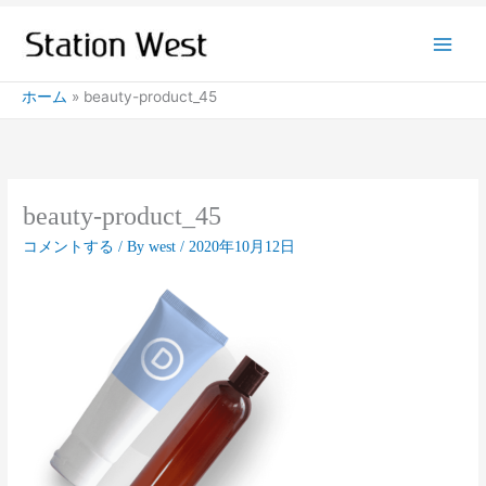
内
容
を
ス
ホーム
beauty-product_45
キ
ッ
プ
beauty-product_45
コメントする
/ By
west
/
2020年10月12日