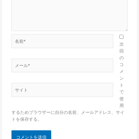
名
前
次
*
回
の
メ
コ
ー
メ
ル
ン
*
ト
サ
で
イ
使
ト
用
するためブラウザーに自分の名前、メールアドレス、サイ
トを保存する。