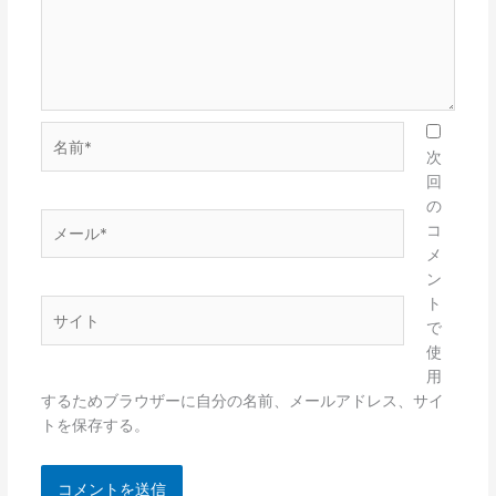
名
前
次
*
回
の
メ
コ
ー
メ
ル
ン
*
ト
サ
で
イ
使
ト
用
するためブラウザーに自分の名前、メールアドレス、サイ
トを保存する。