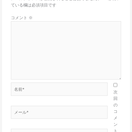
ている欄は必須項目です
コメント
※
名
前
次
*
回
の
メ
コ
ー
メ
ル
ン
*
ト
サ