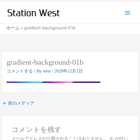
内
容
を
ス
ホーム
gradient-background-01b
キ
ッ
プ
gradient-background-01b
コメントする
/ By
west
/
2020年12月1日
←
前のメディア
コメントを残す
メールアドレスが公開されることはありません。
※
が付い