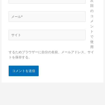
前
次
*
回
の
メ
コ
ー
メ
ル
ン
*
ト
サ
で
イ
使
ト
用
するためブラウザーに自分の名前、メールアドレス、サイ
トを保存する。