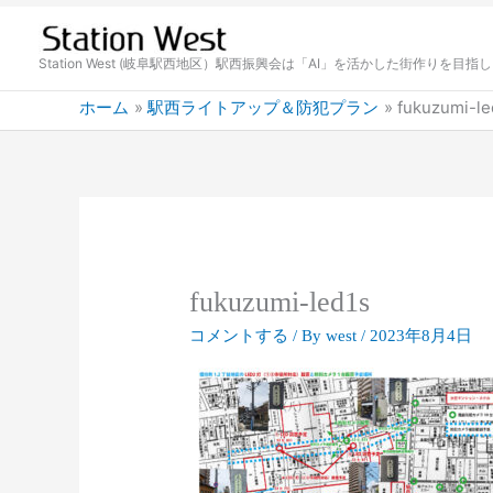
内
容
を
Station West (岐阜駅西地区）駅西振興会は「AI」を活かした街作りを目指
ス
ホーム
駅西ライトアップ＆防犯プラン
fukuzumi-le
キ
ッ
プ
fukuzumi-led1s
コメントする
/ By
west
/
2023年8月4日