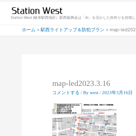
内
容
を
Station West (岐阜駅西地区）駅西振興会は「AI」を活かした街作りを目指
ス
ホーム
駅西ライトアップ＆防犯プラン
map-led202
キ
ッ
プ
map-led2023.3.16
コメントする
/ By
west
/
2023年3月16日