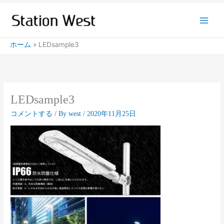
内
容
を
ス
ホーム
LEDsample3
キ
ッ
プ
LEDsample3
コメントする
/ By
west
/
2020年11月25日