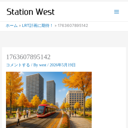
内
容
を
ス
ホーム
LRT計画に期待！
1763607895142
キ
ッ
プ
1763607895142
コメントする
/ By
west
/
2026年5月19日