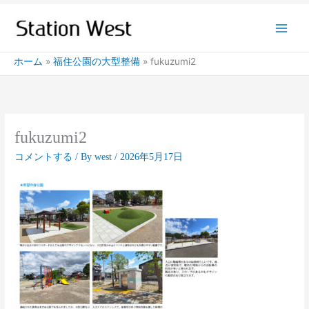
内
容
を
ス
ホーム
福住公園の大型整備
fukuzumi2
キ
ッ
プ
fukuzumi2
コメントする
/ By
west
/
2026年5月17日