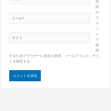
前
次
*
回
の
メ
コ
ー
メ
ル
ン
*
ト
サ
で
イ
使
ト
用
するためブラウザーに自分の名前、メールアドレス、サイ
トを保存する。