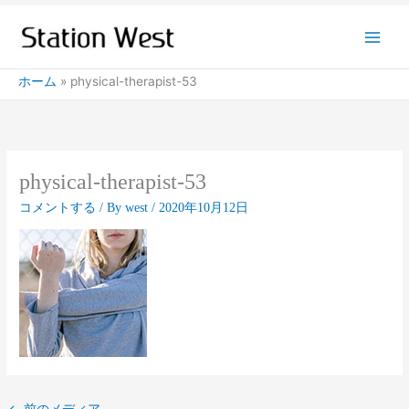
内
容
を
ス
ホーム
physical-therapist-53
キ
ッ
プ
physical-therapist-53
コメントする
/ By
west
/
2020年10月12日
←
前のメディア