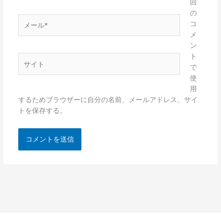
*
回
の
メ
コ
ー
メ
ル
ン
*
ト
サ
で
イ
使
ト
用
するためブラウザーに自分の名前、メールアドレス、サイ
トを保存する。