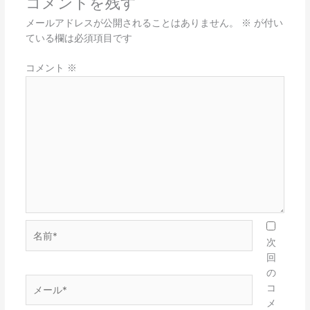
コメントを残す
メールアドレスが公開されることはありません。
※
が付い
ている欄は必須項目です
コメント
※
名
前
次
*
回
の
メ
コ
ー
メ