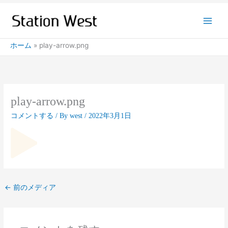
内
容
を
ス
ホーム
play-arrow.png
キ
ッ
プ
play-arrow.png
コメントする
/ By
west
/
2022年3月1日
←
前のメディア