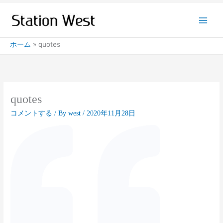
内
容
を
ス
ホーム
quotes
キ
ッ
プ
quotes
コメントする
/ By
west
/
2020年11月28日