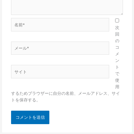
名
前
次
*
回
の
メ
コ
ー
メ
ル
ン
*
ト
サ
で
イ
使
ト
用
するためブラウザーに自分の名前、メールアドレス、サイ
トを保存する。