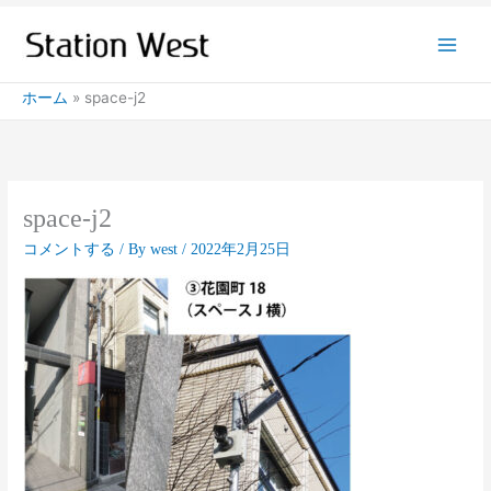
内
容
を
ス
ホーム
space-j2
キ
ッ
プ
space-j2
コメントする
/ By
west
/
2022年2月25日