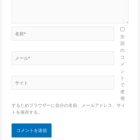
名
前
次
*
回
の
メ
コ
ー
メ
ル
ン
*
ト
サ
で
イ
使
ト
用
するためブラウザーに自分の名前、メールアドレス、サイ
トを保存する。