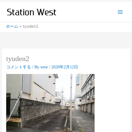
内
容
を
ス
ホーム
tyuden2
キ
ッ
プ
tyuden2
コメントする
/ By
west
/
2020年2月12日