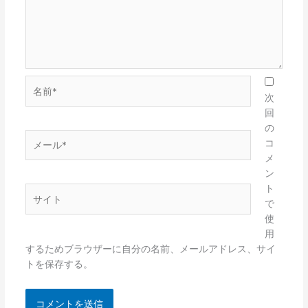
名
前
次
*
回
の
メ
コ
ー
メ
ル
ン
*
ト
サ
で
イ
使
ト
用
するためブラウザーに自分の名前、メールアドレス、サイ
トを保存する。