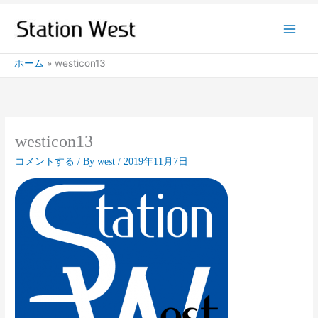
内
容
を
ス
ホーム
westicon13
キ
ッ
プ
westicon13
コメントする
/ By
west
/
2019年11月7日